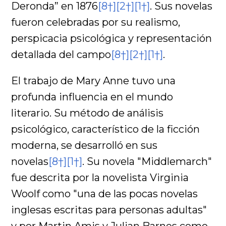
Deronda” en 1876
[8†]
[2†]
[1†]
. Sus novelas
fueron celebradas por su realismo,
perspicacia psicológica y representación
detallada del campo
[8†]
[2†]
[1†]
.
El trabajo de Mary Anne tuvo una
profunda influencia en el mundo
literario. Su método de análisis
psicológico, característico de la ficción
moderna, se desarrolló en sus
novelas
[8†]
[1†]
. Su novela "Middlemarch"
fue descrita por la novelista Virginia
Woolf como "una de las pocas novelas
inglesas escritas para personas adultas"
y por Martin Amis y Julian Barnes como