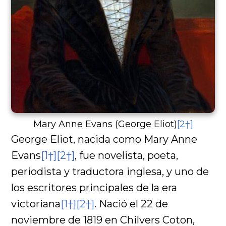
Mary Anne Evans (George Eliot)
[2†]
George Eliot, nacida como Mary Anne
Evans
[1†]
[2†]
, fue novelista, poeta,
periodista y traductora inglesa, y uno de
los escritores principales de la era
victoriana
[1†]
[2†]
. Nació el 22 de
noviembre de 1819 en Chilvers Coton,