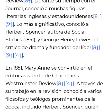
Review
[8†]
. Durante su tiempo con el
Journal, conoció a muchas figuras
literarias inglesas y estadounidenses
[8†]
[9†]
. Lo más significativo, conoció a
Herbert Spencer, autora de Social
Statics (1851), y George Henry Lewes, el
crítico de drama y fundador del líder
[8†]
[9†]
[4†]
.
En 1851, Mary Anne se convirtió en el
editor asistente de Chapman's
Westminster Review
[8†]
[4†]
. A través de
su trabajo en la revisión, conoció a varios
filósofos y teólogos prominentes de la
época, incluido Herbert Spencer, quien