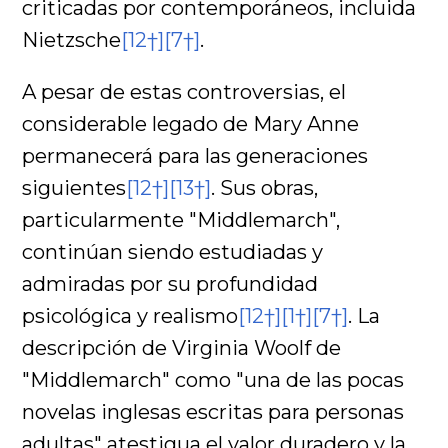
criticadas por contemporáneos, incluida
Nietzsche
[12†]
[7†]
.
A pesar de estas controversias, el
considerable legado de Mary Anne
permanecerá para las generaciones
siguientes
[12†]
[13†]
. Sus obras,
particularmente "Middlemarch",
continúan siendo estudiadas y
admiradas por su profundidad
psicológica y realismo
[12†]
[1†]
[7†]
. La
descripción de Virginia Woolf de
"Middlemarch" como "una de las pocas
novelas inglesas escritas para personas
adultas" atestigua el valor duradero y la