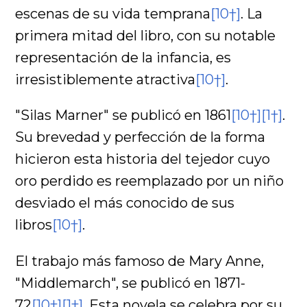
escenas de su vida temprana
[10†]
. La
primera mitad del libro, con su notable
representación de la infancia, es
irresistiblemente atractiva
[10†]
.
"Silas Marner" se publicó en 1861
[10†]
[1†]
.
Su brevedad y perfección de la forma
hicieron esta historia del tejedor cuyo
oro perdido es reemplazado por un niño
desviado el más conocido de sus
libros
[10†]
.
El trabajo más famoso de Mary Anne,
"Middlemarch", se publicó en 1871-
72
[10†]
[1†]
. Esta novela se celebra por su