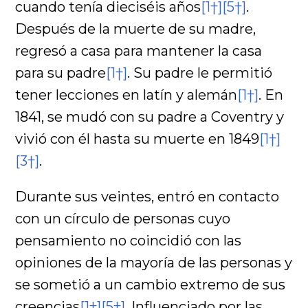
cuando tenía dieciséis años
[1†]
[5†]
.
Después de la muerte de su madre,
regresó a casa para mantener la casa
para su padre
[1†]
. Su padre le permitió
tener lecciones en latín y alemán
[1†]
. En
1841, se mudó con su padre a Coventry y
vivió con él hasta su muerte en 1849
[1†]
[3†]
.
Durante sus veintes, entró en contacto
con un círculo de personas cuyo
pensamiento no coincidió con las
opiniones de la mayoría de las personas y
se sometió a un cambio extremo de sus
creencias
[1†]
[5†]
. Influenciado por las