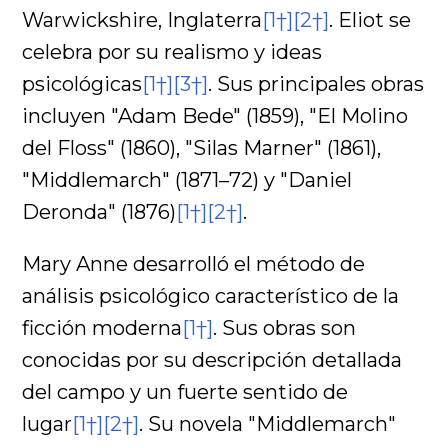
Warwickshire, Inglaterra
[1†]
[2†]
. Eliot se
celebra por su realismo y ideas
psicológicas
[1†]
[3†]
. Sus principales obras
incluyen "Adam Bede" (1859), "El Molino
del Floss" (1860), "Silas Marner" (1861),
"Middlemarch" (1871–72) y "Daniel
Deronda" (1876)
[1†]
[2†]
.
Mary Anne desarrolló el método de
análisis psicológico característico de la
ficción moderna
[1†]
. Sus obras son
conocidas por su descripción detallada
del campo y un fuerte sentido de
lugar
[1†]
[2†]
. Su novela "Middlemarch"