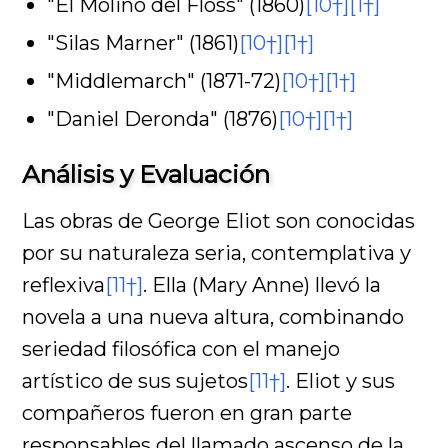
"El Molino del Floss" (1860)
[10†]
[1†]
"Silas Marner" (1861)
[10†]
[1†]
"Middlemarch" (1871-72)
[10†]
[1†]
"Daniel Deronda" (1876)
[10†]
[1†]
Análisis y Evaluación
Las obras de George Eliot son conocidas
por su naturaleza seria, contemplativa y
reflexiva
[11†]
. Ella (Mary Anne) llevó la
novela a una nueva altura, combinando
seriedad filosófica con el manejo
artístico de sus sujetos
[11†]
. Eliot y sus
compañeros fueron en gran parte
responsables del llamado ascenso de la