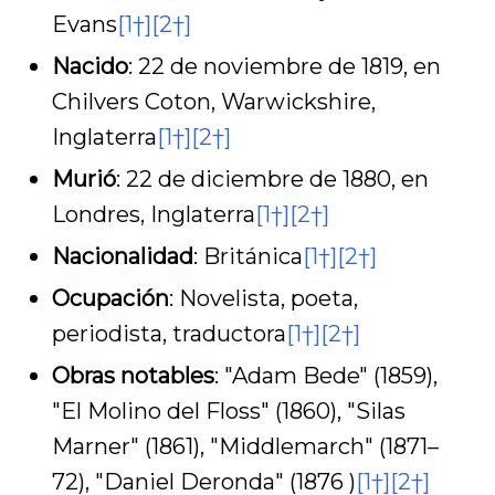
Evans
[1†]
[2†]
Nacido
: 22 de noviembre de 1819, en
Chilvers Coton, Warwickshire,
Inglaterra
[1†]
[2†]
Murió
: 22 de diciembre de 1880, en
Londres, Inglaterra
[1†]
[2†]
Nacionalidad
: Británica
[1†]
[2†]
Ocupación
: Novelista, poeta,
periodista, traductora
[1†]
[2†]
Obras notables
: "Adam Bede" (1859),
"El Molino del Floss" (1860), "Silas
Marner" (1861), "Middlemarch" (1871–
72), "Daniel Deronda" (1876 )
[1†]
[2†]