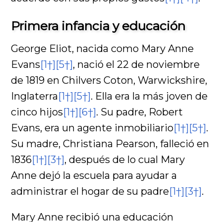
Primera infancia y educación
George Eliot, nacida como Mary Anne
Evans
[1†]
[5†]
, nació el 22 de noviembre
de 1819 en Chilvers Coton, Warwickshire,
Inglaterra
[1†]
[5†]
. Ella era la más joven de
cinco hijos
[1†]
[6†]
. Su padre, Robert
Evans, era un agente inmobiliario
[1†]
[5†]
.
Su madre, Christiana Pearson, falleció en
1836
[1†]
[3†]
, después de lo cual Mary
Anne dejó la escuela para ayudar a
administrar el hogar de su padre
[1†]
[3†]
.
Mary Anne recibió una educación