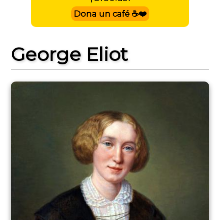
Dona un café ☕❤️
George Eliot