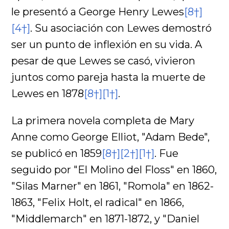
le presentó a George Henry Lewes
[8†]
[4†]
. Su asociación con Lewes demostró
ser un punto de inflexión en su vida. A
pesar de que Lewes se casó, vivieron
juntos como pareja hasta la muerte de
Lewes en 1878
[8†]
[1†]
.
La primera novela completa de Mary
Anne como George Elliot, "Adam Bede",
se publicó en 1859
[8†]
[2†]
[1†]
. Fue
seguido por "El Molino del Floss" en 1860,
"Silas Marner" en 1861, "Romola" en 1862-
1863, "Felix Holt, el radical" en 1866,
"Middlemarch" en 1871-1872, y "Daniel