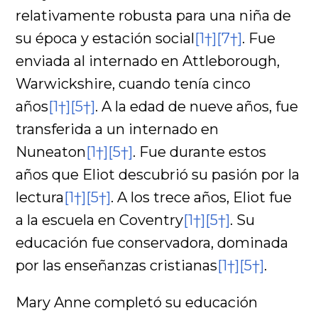
relativamente robusta para una niña de
su época y estación social
[1†]
[7†]
. Fue
enviada al internado en Attleborough,
Warwickshire, cuando tenía cinco
años
[1†]
[5†]
. A la edad de nueve años, fue
transferida a un internado en
Nuneaton
[1†]
[5†]
. Fue durante estos
años que Eliot descubrió su pasión por la
lectura
[1†]
[5†]
. A los trece años, Eliot fue
a la escuela en Coventry
[1†]
[5†]
. Su
educación fue conservadora, dominada
por las enseñanzas cristianas
[1†]
[5†]
.
Mary Anne completó su educación