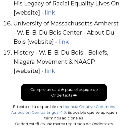
His Legacy of Racial Equality Lives On
[website] -
link
University of Massachusetts Amherst
- W. E. B. Du Bois Center - About Du
Bois [website] -
link
History - W. E. B. Du Bois - Beliefs,
Niagara Movement & NAACP
[website] -
link
Compre un café ☕ para el equipo de
Ondertexts ❤️
El texto está disponible en
Licencia Creative Commons
Atribución-CompartirIgual 4.0
; Es posible que se apliquen
términos adicionales.
Ondertexts® es una marca registrada de Ondertexts