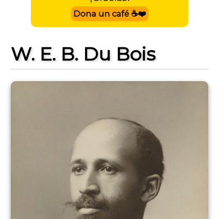
Dona un café ☕❤️
W. E. B. Du Bois