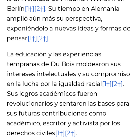
Berlín
[1†]
[2†]
. Su tiempo en Alemania
amplió aún más su perspectiva,
exponiéndolo a nuevas ideas y formas de
pensar
[1†]
[2†]
.
La educación y las experiencias
tempranas de Du Bois moldearon sus
intereses intelectuales y su compromiso
en la lucha por la igualdad racial
[1†]
[2†]
.
Sus logros académicos fueron
revolucionarios y sentaron las bases para
sus futuras contribuciones como
académico, escritor y activista por los
derechos civiles
[1†]
[2†]
.