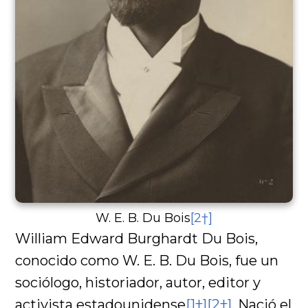
W. E. B. Du Bois
[2†]
William Edward Burghardt Du Bois,
conocido como W. E. B. Du Bois, fue un
sociólogo, historiador, autor, editor y
activista estadounidense
[1†]
[2†]
. Nació el