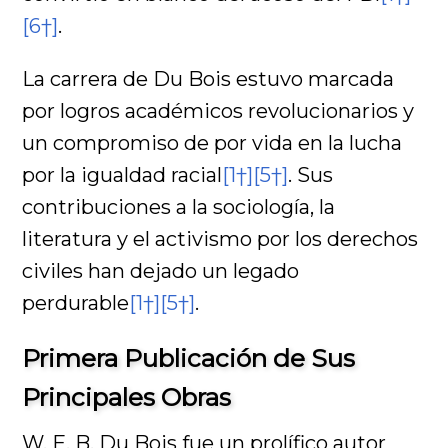
[6†]
.
La carrera de Du Bois estuvo marcada
por logros académicos revolucionarios y
un compromiso de por vida en la lucha
por la igualdad racial
[1†]
[5†]
. Sus
contribuciones a la sociología, la
literatura y el activismo por los derechos
civiles han dejado un legado
perdurable
[1†]
[5†]
.
Primera Publicación de Sus
Principales Obras
W. E. B. Du Bois fue un prolífico autor