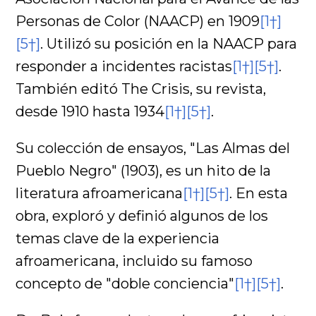
Personas de Color (NAACP) en 1909
[1†]
[5†]
. Utilizó su posición en la NAACP para
responder a incidentes racistas
[1†]
[5†]
.
También editó The Crisis, su revista,
desde 1910 hasta 1934
[1†]
[5†]
.
Su colección de ensayos, "Las Almas del
Pueblo Negro" (1903), es un hito de la
literatura afroamericana
[1†]
[5†]
. En esta
obra, exploró y definió algunos de los
temas clave de la experiencia
afroamericana, incluido su famoso
concepto de "doble conciencia"
[1†]
[5†]
.