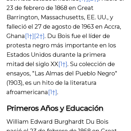
23 de febrero de 1868 en Great
Barrington, Massachusetts, EE. UU., y
falleció el 27 de agosto de 1963 en Accra,
Ghana
[1†]
[2†]
. Du Bois fue el líder de
protesta negro más importante en los
Estados Unidos durante la primera
mitad del siglo XX
[1†]
. Su colección de
ensayos, "Las Almas del Pueblo Negro"
(1903), es un hito de la literatura
afroamericana
[1†]
.
Primeros Años y Educación
William Edward Burghardt Du Bois
nació el 23 de febrero de 1868 en Great